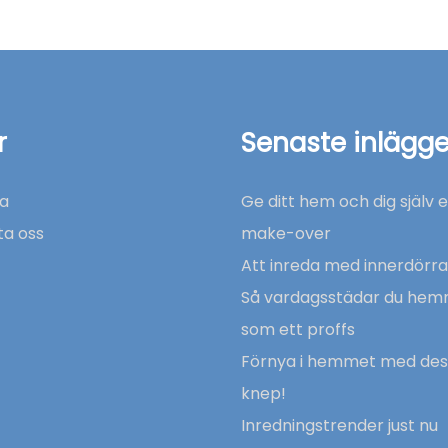
r
Senaste inlägg
a
Ge ditt hem och dig själv 
ta oss
make-over
Att inreda med innerdörra
Så vardagsstädar du he
som ett proffs
Förnya i hemmet med de
knep!
Inredningstrender just nu