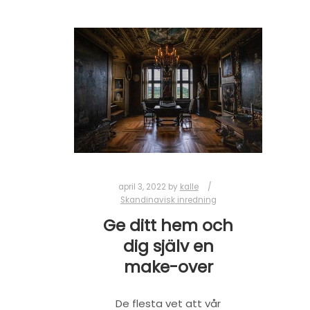
april 3, 2022
by
kalle
Skandinavisk inredning
Ge ditt hem och
dig själv en
make-over
De flesta vet att vår