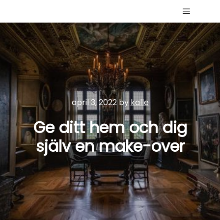
Main me
april 3, 2022
by
kalle
Ge ditt hem och dig
själv en make-over