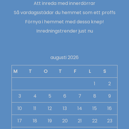
Att inreda med innerdörrar
Så vardagsstädar du hemmet som ett proffs
Förnya i hemmet med dessa knep!
Inredningstrender just nu
augusti 2026
M
T
O
T
F
L
S
1
2
3
4
5
6
7
8
9
10
11
12
13
14
15
16
17
18
19
20
21
22
23