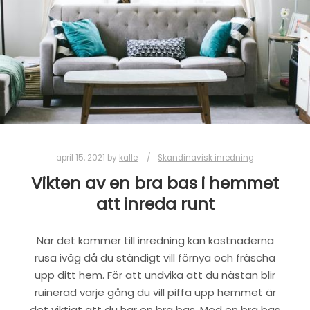
april 15, 2021
by
kalle
Skandinavisk inredning
Vikten av en bra bas i hemmet
att inreda runt
När det kommer till inredning kan kostnaderna
rusa iväg då du ständigt vill förnya och fräscha
upp ditt hem. För att undvika att du nästan blir
ruinerad varje gång du vill piffa upp hemmet är
det viktigt att du har en bra bas. Med en bra bas