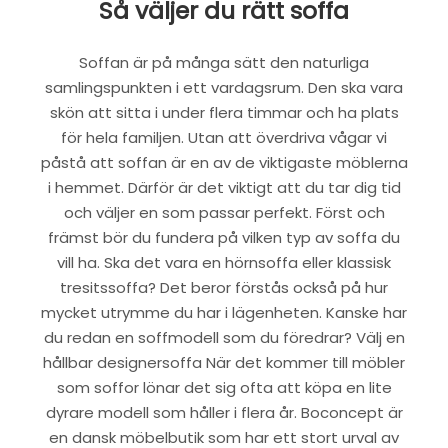
Så väljer du rätt soffa
Soffan är på många sätt den naturliga
samlingspunkten i ett vardagsrum. Den ska vara
skön att sitta i under flera timmar och ha plats
för hela familjen. Utan att överdriva vågar vi
påstå att soffan är en av de viktigaste möblerna
i hemmet. Därför är det viktigt att du tar dig tid
och väljer en som passar perfekt. Först och
främst bör du fundera på vilken typ av soffa du
vill ha. Ska det vara en hörnsoffa eller klassisk
tresitssoffa? Det beror förstås också på hur
mycket utrymme du har i lägenheten. Kanske har
du redan en soffmodell som du föredrar? Välj en
hållbar designersoffa När det kommer till möbler
som soffor lönar det sig ofta att köpa en lite
dyrare modell som håller i flera år. Boconcept är
en dansk möbelbutik som har ett stort urval av