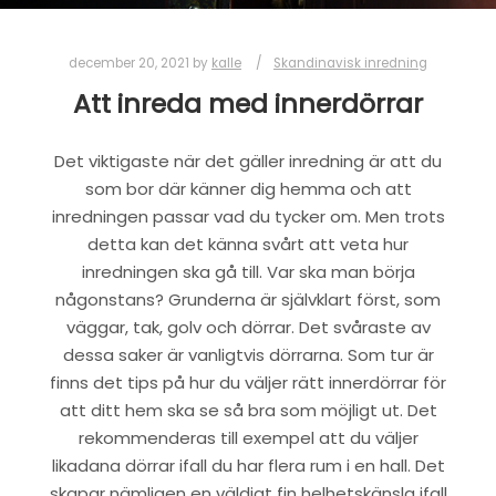
december 20, 2021
by
kalle
Skandinavisk inredning
Att inreda med innerdörrar
Det viktigaste när det gäller inredning är att du
som bor där känner dig hemma och att
inredningen passar vad du tycker om. Men trots
detta kan det känna svårt att veta hur
inredningen ska gå till. Var ska man börja
någonstans? Grunderna är självklart först, som
väggar, tak, golv och dörrar. Det svåraste av
dessa saker är vanligtvis dörrarna. Som tur är
finns det tips på hur du väljer rätt innerdörrar för
att ditt hem ska se så bra som möjligt ut. Det
rekommenderas till exempel att du väljer
likadana dörrar ifall du har flera rum i en hall. Det
skapar nämligen en väldigt fin helhetskänsla ifall