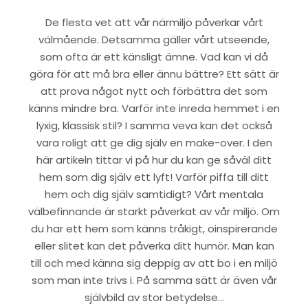
De flesta vet att vår närmiljö påverkar vårt
välmående. Detsamma gäller vårt utseende,
som ofta är ett känsligt ämne. Vad kan vi då
göra för att må bra eller ännu bättre? Ett sätt är
att prova något nytt och förbättra det som
känns mindre bra. Varför inte inreda hemmet i en
lyxig, klassisk stil? I samma veva kan det också
vara roligt att ge dig själv en make-over. I den
här artikeln tittar vi på hur du kan ge såväl ditt
hem som dig själv ett lyft! Varför piffa till ditt
hem och dig själv samtidigt? Vårt mentala
välbefinnande är starkt påverkat av vår miljö. Om
du har ett hem som känns tråkigt, oinspirerande
eller slitet kan det påverka ditt humör. Man kan
till och med känna sig deppig av att bo i en miljö
som man inte trivs i. På samma sätt är även vår
självbild av stor betydelse…