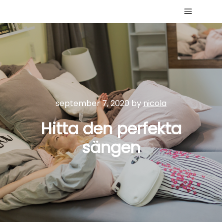
Main me
september 7, 2020
by
nicola
Hitta den perfekta
sängen