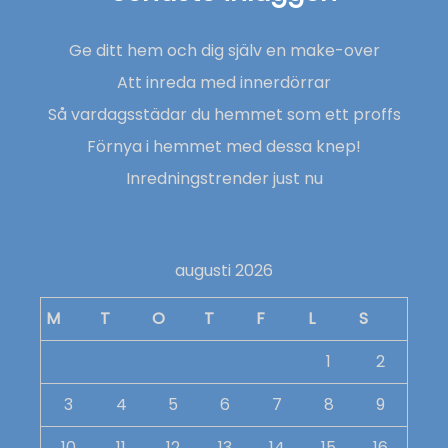
Ge ditt hem och dig själv en make-over
Att inreda med innerdörrar
Så vardagsstädar du hemmet som ett proffs
Förnya i hemmet med dessa knep!
Inredningstrender just nu
augusti 2026
M
T
O
T
F
L
S
1
2
3
4
5
6
7
8
9
10
11
12
13
14
15
16